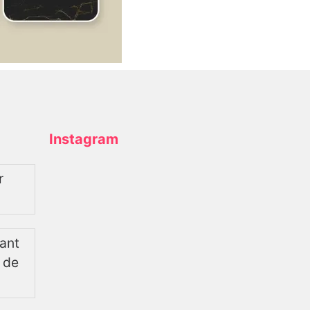
Instagram
r
tant
e de