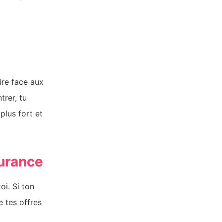
ire face aux
trer, tu
plus fort et
surance
oi. Si ton
e tes offres