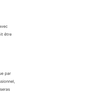
 avec
it être
ue par
sionnel,
 seras