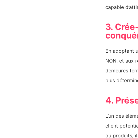
capable d’atti
3. Crée
conqué
En adoptant u
NON, et aux re
demeures ferme
plus détermin
4. Prés
L’un des éléme
client potenti
ou produits, 