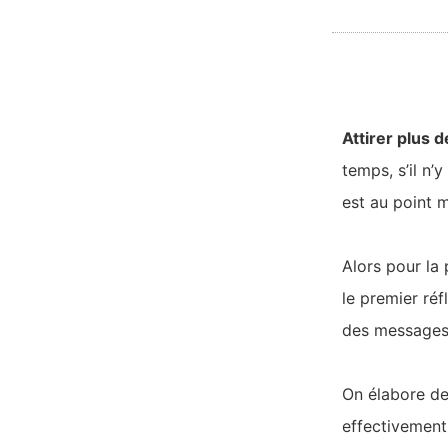
Attirer plus d
temps, s’il n’
est au point m
Alors pour la 
le premier ré
des messages
On élabore des
effectivement