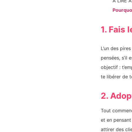
À LIRE A
Pourquoi
1. Fais 
L’un des pire
pensées, s’il 
objectif : t’e
te libérer de 
2. Adop
Tout commence
et en pensant p
attirer des cl