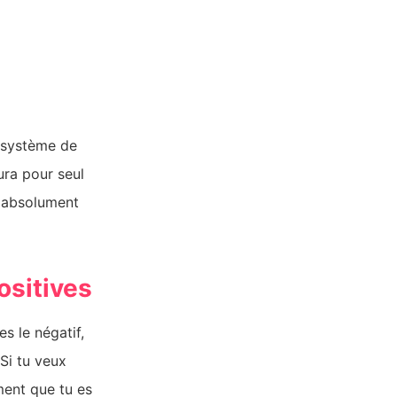
n système de
aura pour seul
nc absolument
ositives
s le négatif,
 Si tu veux
ment que tu es