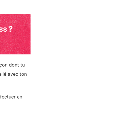
açon dont tu
elié avec ton
ffectuer en