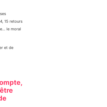
nses
4, 15 retours
se… le moral
er et de
compte,
 être
de